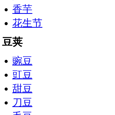
香芋
花生节
豆荚
豌豆
豇豆
甜豆
刀豆