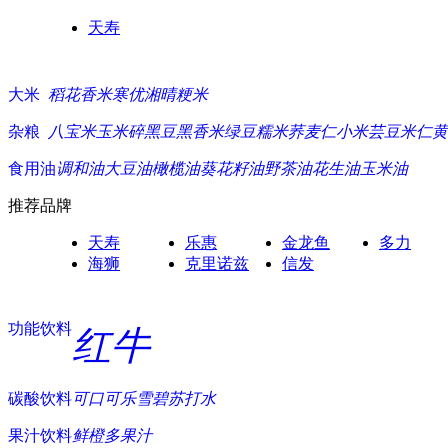
天寿
大米
稻花香米
寒优湘晴
粳米
杂粮
八宝米
玉米碎
黑豆
黑香米
绿豆
糯米
荞麦仁
小米
芸豆
米仁
黄
食用油
调和油
大豆油
橄榄油
葵花籽油
野茶油
花生油
玉米油
推荐品牌
天寿
乐惠
金龙鱼
多力
海狮
克里诺兹
信发
功能饮料
红牛
碳酸饮料
可口可乐
雪碧
苏打水
果汁饮料
鲜橙多
果汁