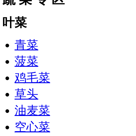
叶菜
青菜
菠菜
鸡毛菜
草头
油麦菜
空心菜