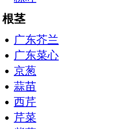
根茎
广东芥兰
广东菜心
京葱
蒜苗
西芹
芹菜