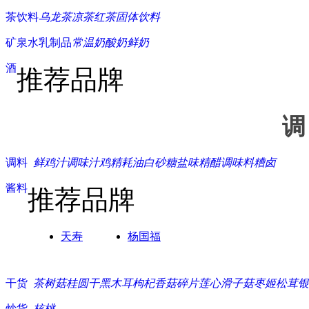
茶饮料
乌龙茶
凉茶
红茶
固体饮料
矿泉水
乳制品
常温奶
酸奶
鲜奶
酒
推荐品牌
调
调料
鲜鸡汁
调味汁
鸡精
耗油
白砂糖
盐
味精
醋
调味料
糟卤
酱料
推荐品牌
天寿
杨国福
干货
茶树菇
桂圆干
黑木耳
枸杞
香菇碎片
莲心
滑子菇
枣
姬松茸
银
炒货
核桃