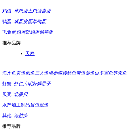
鸡蛋
草鸡蛋
土鸡蛋
喜蛋
鸭蛋
咸蛋
皮蛋
草鸭蛋
飞禽蛋
鸽蛋
野鸽蛋
鹌鹑蛋
推荐品牌
天寿
海水鱼
黄鱼
鲳鱼
三文鱼
海参
海鳗
鳕鱼
带鱼
墨鱼白
多宝鱼
笋壳鱼
虾蟹
虾仁
大明虾
鲜带子
贝壳
北极贝
水产加工制品
目鱼
鱿鱼
其他
海蜇头
推荐品牌