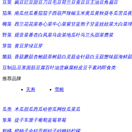
豆荚
豌豆
豇豆
甜豆
刀豆
毛豆
荷兰豆
蚕豆
豆王
油豆角
扁豆
茄果
南瓜
丝瓜
番茄
茄子
西葫芦
辣椒
玉米
黄瓜
黄秋葵
冬瓜
苦瓜
夜
椰菜
西兰花
花菜
卷心菜
牛心菜
紫甘蓝
孢子甘蓝
娃娃菜
大白菜
球
野菜
观音菜
番杏
白凤菜
马齿菜
地瓜叶
马兰头
甜菜
费菜
芽苗
黄豆芽
绿豆芽
菌菇
香菇
蘑菇
杏鲍菇
茶树菇
白灵菇
金针菇
白玉菇
蟹味菇
海鲜菇
豆制品
豆浆
面筋
豆腐
百叶
油货
麻腐
粉皮
豆干
素鸡
即食类
推荐品牌
天寿
雪榕
瓜类
木瓜
甜瓜
西瓜
哈密瓜
网纹瓜
菜瓜
浆果
提子
车厘子
葡萄
蓝莓
草莓
柑橘
橙
柚子
金桔
贡柑
桔子
砂糖桔
柠檬