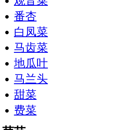
观音菜
番杏
白凤菜
马齿菜
地瓜叶
马兰头
甜菜
费菜