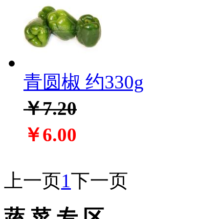
青圆椒 约330g
￥7.20
￥6.00
上一页
1
下一页
蔬 菜 专 区