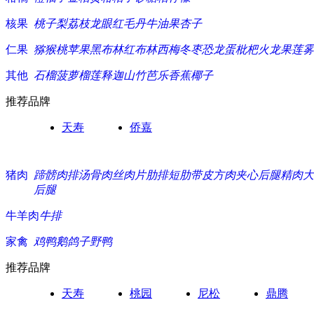
核果
桃子
梨
荔枝
龙眼
红毛丹
牛油果
杏子
仁果
猕猴桃
苹果
黑布林
红布林
西梅
冬枣
恐龙蛋
枇杷
火龙果
莲雾
其他
石榴
菠萝
榴莲
释迦
山竹
芭乐
香蕉
椰子
推荐品牌
天寿
侨嘉
猪肉
蹄髈
肉排
汤骨
肉丝
肉片
肋排
短肋
带皮方肉
夹心
后腿精肉
大
后腿
牛羊肉
牛排
家禽
鸡
鸭
鹅
鸽子
野鸭
推荐品牌
天寿
桃园
尼松
鼎腾