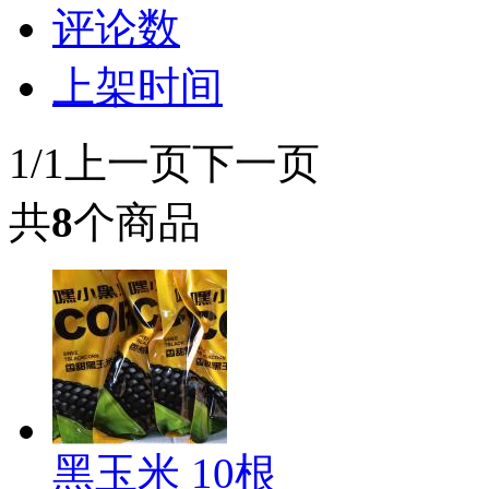
评论数
上架时间
1/1
上一页
下一页
共
8
个商品
黑玉米 10根