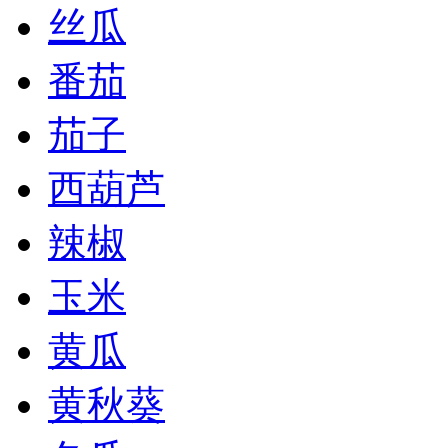
丝瓜
番茄
茄子
西葫芦
辣椒
玉米
黄瓜
黄秋葵