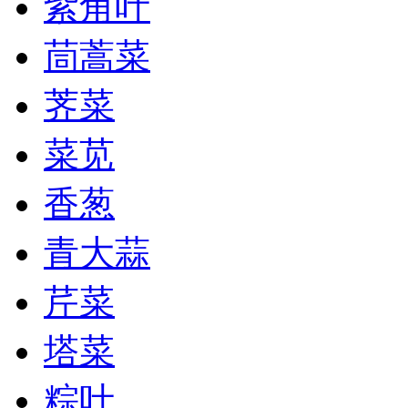
紫角叶
茼蒿菜
荠菜
菜苋
香葱
青大蒜
芹菜
塔菜
粽叶