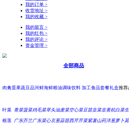
我的订单 >
收货地址 >
我的收藏 >
我的留言 >
我的红包 >
我的评论 >
资金管理 >
全部商品
肉禽蛋
果蔬豆品
河鲜海鲜
粮油调味
饮料 加工食品
套餐礼盒
推荐
叶菜
青菜
菠菜
鸡毛菜
草头
油麦菜
空心菜
豆苗
韭菜
韭黄
杭白菜
生
根茎
广东芥兰
广东菜心
京葱
蒜苗
西芹
芹菜
紫薯
山药
洋葱
萝卜
莴