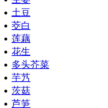
土豆
茭白
莲藕
花生
多头芥菜
芋艿
茨菇
芦笋