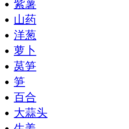
紫薯
山药
洋葱
萝卜
莴笋
笋
百合
大蒜头
生姜