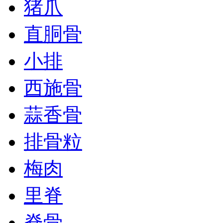
猪爪
直胴骨
小排
西施骨
蒜香骨
排骨粒
梅肉
里脊
脊骨