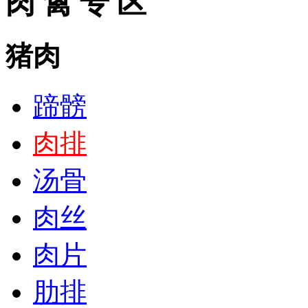
肉 禽 专 区
猪肉
蹄髈
肉排
汤骨
肉丝
肉片
肋排