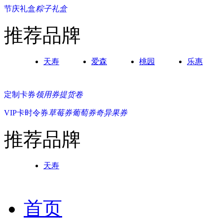
节庆礼盒
粽子礼盒
推荐品牌
天寿
爱森
桃园
乐惠
定制卡券
领用券
提货卷
VIP卡
时令券
草莓券
葡萄券
奇异果券
推荐品牌
天寿
首页