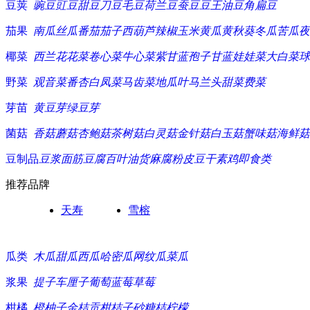
豆荚
豌豆
豇豆
甜豆
刀豆
毛豆
荷兰豆
蚕豆
豆王
油豆角
扁豆
茄果
南瓜
丝瓜
番茄
茄子
西葫芦
辣椒
玉米
黄瓜
黄秋葵
冬瓜
苦瓜
夜
椰菜
西兰花
花菜
卷心菜
牛心菜
紫甘蓝
孢子甘蓝
娃娃菜
大白菜
球
野菜
观音菜
番杏
白凤菜
马齿菜
地瓜叶
马兰头
甜菜
费菜
芽苗
黄豆芽
绿豆芽
菌菇
香菇
蘑菇
杏鲍菇
茶树菇
白灵菇
金针菇
白玉菇
蟹味菇
海鲜菇
豆制品
豆浆
面筋
豆腐
百叶
油货
麻腐
粉皮
豆干
素鸡
即食类
推荐品牌
天寿
雪榕
瓜类
木瓜
甜瓜
西瓜
哈密瓜
网纹瓜
菜瓜
浆果
提子
车厘子
葡萄
蓝莓
草莓
柑橘
橙
柚子
金桔
贡柑
桔子
砂糖桔
柠檬