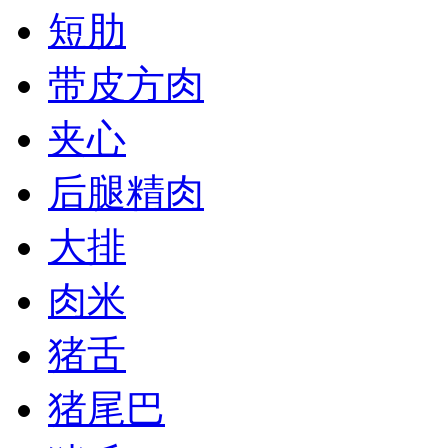
短肋
带皮方肉
夹心
后腿精肉
大排
肉米
猪舌
猪尾巴