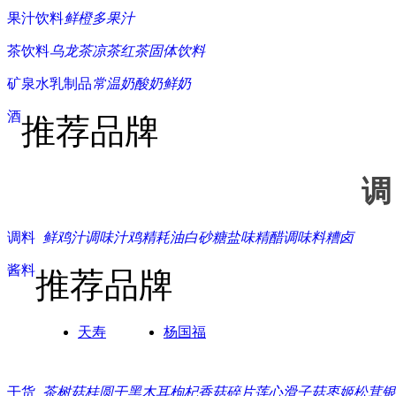
果汁饮料
鲜橙多
果汁
茶饮料
乌龙茶
凉茶
红茶
固体饮料
矿泉水
乳制品
常温奶
酸奶
鲜奶
酒
推荐品牌
调
调料
鲜鸡汁
调味汁
鸡精
耗油
白砂糖
盐
味精
醋
调味料
糟卤
酱料
推荐品牌
天寿
杨国福
干货
茶树菇
桂圆干
黑木耳
枸杞
香菇碎片
莲心
滑子菇
枣
姬松茸
银