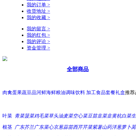
我的订单 >
收货地址 >
我的收藏 >
我的留言 >
我的红包 >
我的评论 >
资金管理 >
全部商品
肉禽蛋
果蔬豆品
河鲜海鲜
粮油调味
饮料 加工食品
套餐礼盒
推荐
叶菜
青菜
菠菜
鸡毛菜
草头
油麦菜
空心菜
豆苗
韭菜
韭黄
杭白菜
生
根茎
广东芥兰
广东菜心
京葱
蒜苗
西芹
芹菜
紫薯
山药
洋葱
萝卜
莴