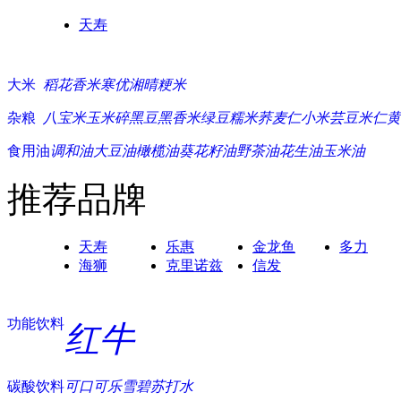
天寿
大米
稻花香米
寒优湘晴
粳米
杂粮
八宝米
玉米碎
黑豆
黑香米
绿豆
糯米
荞麦仁
小米
芸豆
米仁
黄
食用油
调和油
大豆油
橄榄油
葵花籽油
野茶油
花生油
玉米油
推荐品牌
天寿
乐惠
金龙鱼
多力
海狮
克里诺兹
信发
功能饮料
红牛
碳酸饮料
可口可乐
雪碧
苏打水