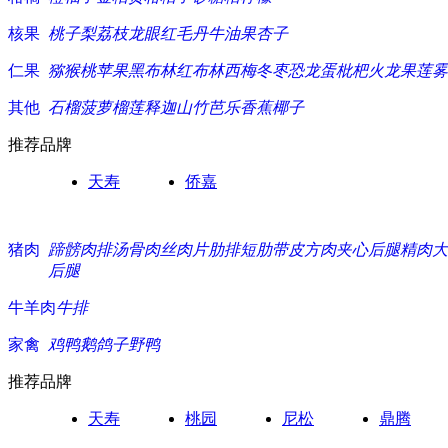
核果
桃子
梨
荔枝
龙眼
红毛丹
牛油果
杏子
仁果
猕猴桃
苹果
黑布林
红布林
西梅
冬枣
恐龙蛋
枇杷
火龙果
莲雾
其他
石榴
菠萝
榴莲
释迦
山竹
芭乐
香蕉
椰子
推荐品牌
天寿
侨嘉
猪肉
蹄髈
肉排
汤骨
肉丝
肉片
肋排
短肋
带皮方肉
夹心
后腿精肉
大
后腿
牛羊肉
牛排
家禽
鸡
鸭
鹅
鸽子
野鸭
推荐品牌
天寿
桃园
尼松
鼎腾