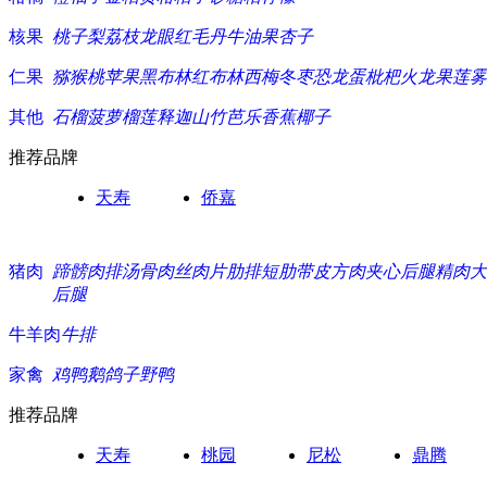
核果
桃子
梨
荔枝
龙眼
红毛丹
牛油果
杏子
仁果
猕猴桃
苹果
黑布林
红布林
西梅
冬枣
恐龙蛋
枇杷
火龙果
莲雾
其他
石榴
菠萝
榴莲
释迦
山竹
芭乐
香蕉
椰子
推荐品牌
天寿
侨嘉
猪肉
蹄髈
肉排
汤骨
肉丝
肉片
肋排
短肋
带皮方肉
夹心
后腿精肉
大
后腿
牛羊肉
牛排
家禽
鸡
鸭
鹅
鸽子
野鸭
推荐品牌
天寿
桃园
尼松
鼎腾