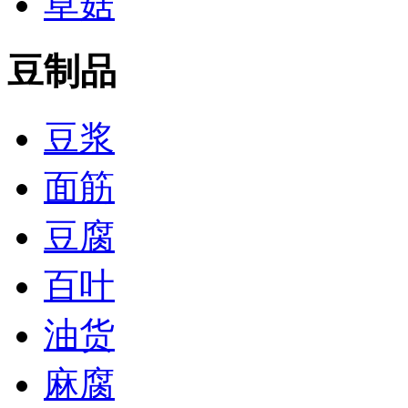
草菇
豆制品
豆浆
面筋
豆腐
百叶
油货
麻腐