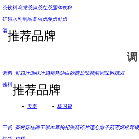
茶饮料
乌龙茶
凉茶
红茶
固体饮料
矿泉水
乳制品
常温奶
酸奶
鲜奶
酒
推荐品牌
调
调料
鲜鸡汁
调味汁
鸡精
耗油
白砂糖
盐
味精
醋
调味料
糟卤
酱料
推荐品牌
天寿
杨国福
干货
茶树菇
桂圆干
黑木耳
枸杞
香菇碎片
莲心
滑子菇
枣
姬松茸
银
炒货
核桃