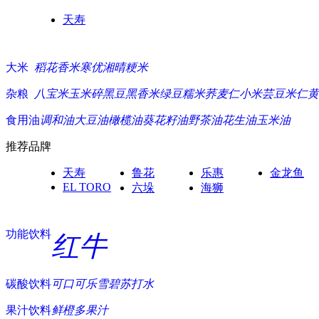
天寿
大米
稻花香米
寒优湘晴
粳米
杂粮
八宝米
玉米碎
黑豆
黑香米
绿豆
糯米
荞麦仁
小米
芸豆
米仁
黄
食用油
调和油
大豆油
橄榄油
葵花籽油
野茶油
花生油
玉米油
推荐品牌
天寿
鲁花
乐惠
金龙鱼
EL TORO
六垛
海狮
功能饮料
红牛
碳酸饮料
可口可乐
雪碧
苏打水
果汁饮料
鲜橙多
果汁