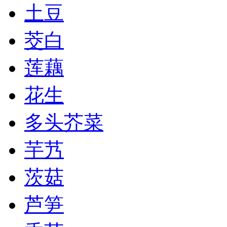
土豆
茭白
莲藕
花生
多头芥菜
芋艿
茨菇
芦笋