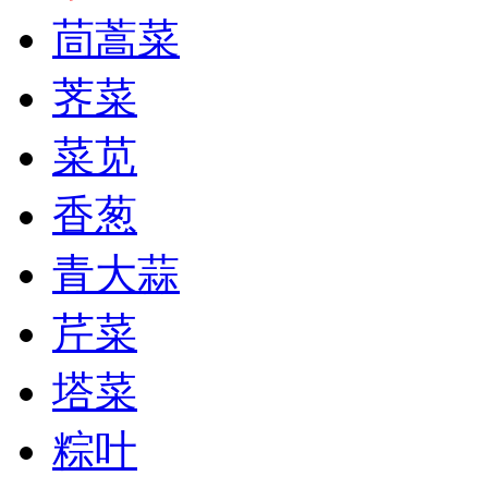
茼蒿菜
荠菜
菜苋
香葱
青大蒜
芹菜
塔菜
粽叶