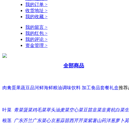
我的订单 >
收货地址 >
我的收藏 >
我的留言 >
我的红包 >
我的评论 >
资金管理 >
全部商品
肉禽蛋
果蔬豆品
河鲜海鲜
粮油调味
饮料 加工食品
套餐礼盒
推荐
叶菜
青菜
菠菜
鸡毛菜
草头
油麦菜
空心菜
豆苗
韭菜
韭黄
杭白菜
生
根茎
广东芥兰
广东菜心
京葱
蒜苗
西芹
芹菜
紫薯
山药
洋葱
萝卜
莴