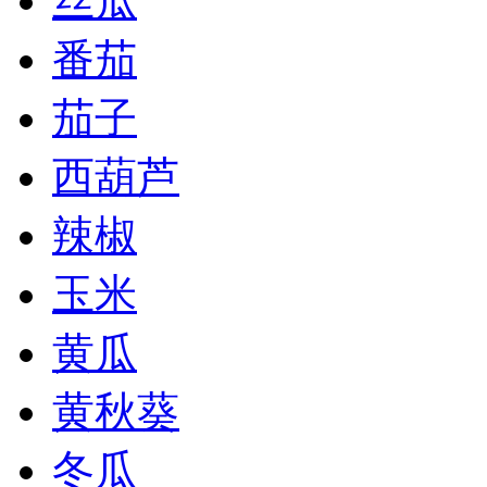
丝瓜
番茄
茄子
西葫芦
辣椒
玉米
黄瓜
黄秋葵
冬瓜