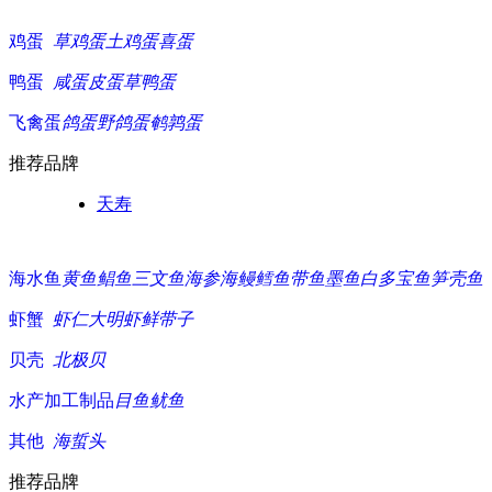
鸡蛋
草鸡蛋
土鸡蛋
喜蛋
鸭蛋
咸蛋
皮蛋
草鸭蛋
飞禽蛋
鸽蛋
野鸽蛋
鹌鹑蛋
推荐品牌
天寿
海水鱼
黄鱼
鲳鱼
三文鱼
海参
海鳗
鳕鱼
带鱼
墨鱼白
多宝鱼
笋壳鱼
虾蟹
虾仁
大明虾
鲜带子
贝壳
北极贝
水产加工制品
目鱼
鱿鱼
其他
海蜇头
推荐品牌