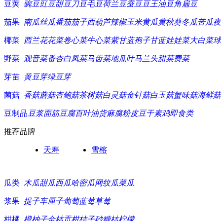
豆荚
豌豆
豇豆
甜豆
刀豆
毛豆
荷兰豆
蚕豆
豆王
油豆角
扁豆
茄果
南瓜
丝瓜
番茄
茄子
西葫芦
辣椒
玉米
黄瓜
黄秋葵
冬瓜
苦瓜
夜
椰菜
西兰花
花菜
卷心菜
牛心菜
紫甘蓝
孢子甘蓝
娃娃菜
大白菜
球
野菜
观音菜
番杏
白凤菜
马齿菜
地瓜叶
马兰头
甜菜
费菜
芽苗
黄豆芽
绿豆芽
菌菇
香菇
蘑菇
杏鲍菇
茶树菇
白灵菇
金针菇
白玉菇
蟹味菇
海鲜菇
豆制品
豆浆
面筋
豆腐
百叶
油货
麻腐
粉皮
豆干
素鸡
即食类
推荐品牌
天寿
雪榕
瓜类
木瓜
甜瓜
西瓜
哈密瓜
网纹瓜
菜瓜
浆果
提子
车厘子
葡萄
蓝莓
草莓
柑橘
橙
柚子
金桔
贡柑
桔子
砂糖桔
柠檬