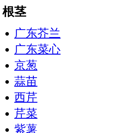
根茎
广东芥兰
广东菜心
京葱
蒜苗
西芹
芹菜
紫薯