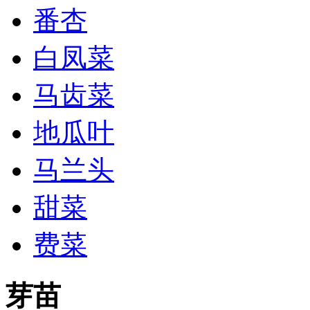
番杏
白凤菜
马齿菜
地瓜叶
马兰头
甜菜
费菜
芽苗