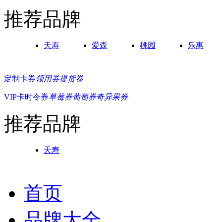
推荐品牌
天寿
爱森
桃园
乐惠
定制卡券
领用券
提货卷
VIP卡
时令券
草莓券
葡萄券
奇异果券
推荐品牌
天寿
首页
品牌大全