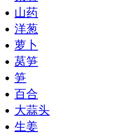
山药
洋葱
萝卜
莴笋
笋
百合
大蒜头
生姜