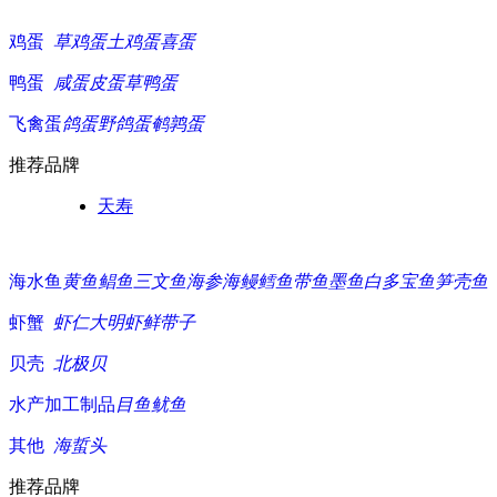
鸡蛋
草鸡蛋
土鸡蛋
喜蛋
鸭蛋
咸蛋
皮蛋
草鸭蛋
飞禽蛋
鸽蛋
野鸽蛋
鹌鹑蛋
推荐品牌
天寿
海水鱼
黄鱼
鲳鱼
三文鱼
海参
海鳗
鳕鱼
带鱼
墨鱼白
多宝鱼
笋壳鱼
虾蟹
虾仁
大明虾
鲜带子
贝壳
北极贝
水产加工制品
目鱼
鱿鱼
其他
海蜇头
推荐品牌