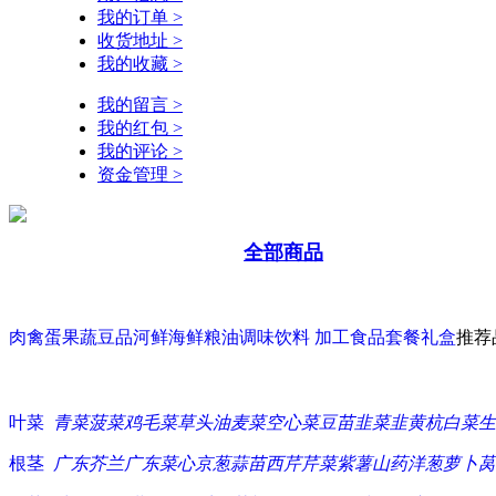
我的订单 >
收货地址 >
我的收藏 >
我的留言 >
我的红包 >
我的评论 >
资金管理 >
全部商品
肉禽蛋
果蔬豆品
河鲜海鲜
粮油调味
饮料 加工食品
套餐礼盒
推荐
叶菜
青菜
菠菜
鸡毛菜
草头
油麦菜
空心菜
豆苗
韭菜
韭黄
杭白菜
生
根茎
广东芥兰
广东菜心
京葱
蒜苗
西芹
芹菜
紫薯
山药
洋葱
萝卜
莴