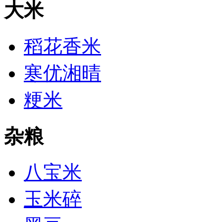
大米
稻花香米
寒优湘晴
粳米
杂粮
八宝米
玉米碎