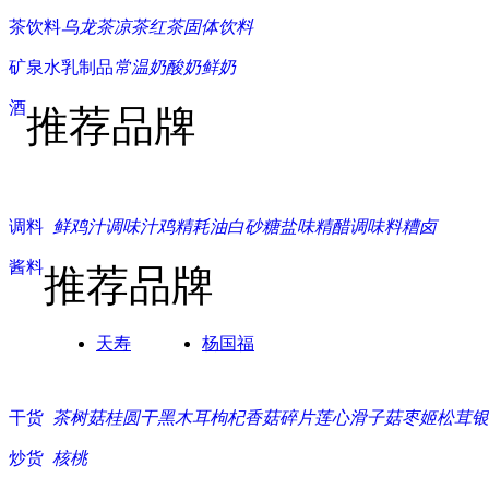
茶饮料
乌龙茶
凉茶
红茶
固体饮料
矿泉水
乳制品
常温奶
酸奶
鲜奶
酒
推荐品牌
调料
鲜鸡汁
调味汁
鸡精
耗油
白砂糖
盐
味精
醋
调味料
糟卤
酱料
推荐品牌
天寿
杨国福
干货
茶树菇
桂圆干
黑木耳
枸杞
香菇碎片
莲心
滑子菇
枣
姬松茸
银
炒货
核桃