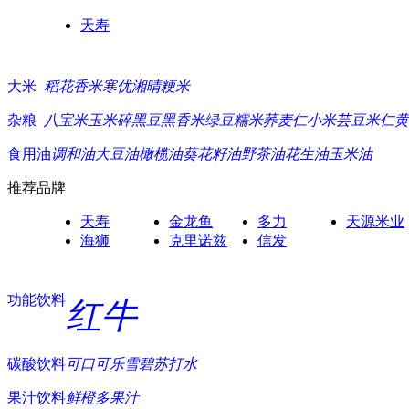
天寿
大米
稻花香米
寒优湘晴
粳米
杂粮
八宝米
玉米碎
黑豆
黑香米
绿豆
糯米
荞麦仁
小米
芸豆
米仁
黄
食用油
调和油
大豆油
橄榄油
葵花籽油
野茶油
花生油
玉米油
推荐品牌
天寿
金龙鱼
多力
天源米业
海狮
克里诺兹
信发
功能饮料
红牛
碳酸饮料
可口可乐
雪碧
苏打水
果汁饮料
鲜橙多
果汁