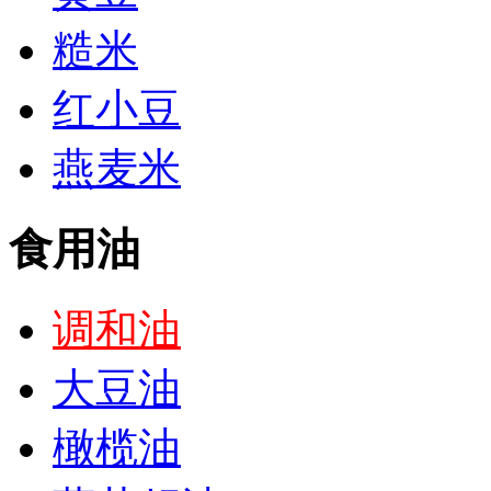
糙米
红小豆
燕麦米
食用油
调和油
大豆油
橄榄油