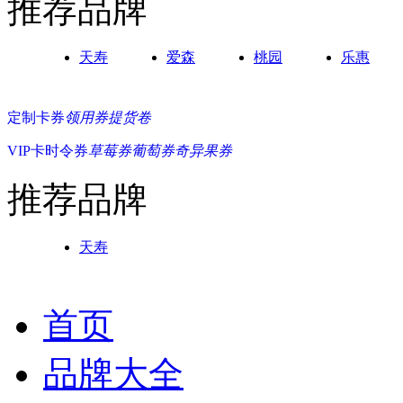
推荐品牌
天寿
爱森
桃园
乐惠
定制卡券
领用券
提货卷
VIP卡
时令券
草莓券
葡萄券
奇异果券
推荐品牌
天寿
首页
品牌大全