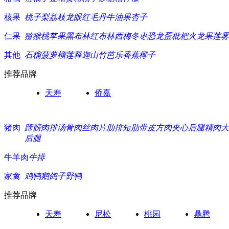
核果
桃子
梨
荔枝
龙眼
红毛丹
牛油果
杏子
仁果
猕猴桃
苹果
黑布林
红布林
西梅
冬枣
恐龙蛋
枇杷
火龙果
莲雾
其他
石榴
菠萝
榴莲
释迦
山竹
芭乐
香蕉
椰子
推荐品牌
天寿
侨嘉
猪肉
蹄髈
肉排
汤骨
肉丝
肉片
肋排
短肋
带皮方肉
夹心
后腿精肉
大
后腿
牛羊肉
牛排
家禽
鸡
鸭
鹅
鸽子
野鸭
推荐品牌
天寿
尼松
桃园
鼎腾