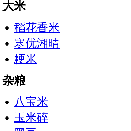
大米
稻花香米
寒优湘晴
粳米
杂粮
八宝米
玉米碎