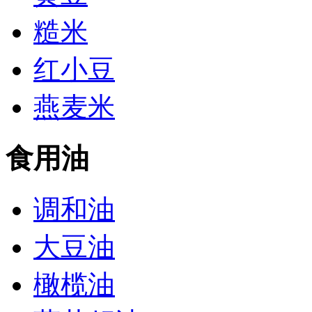
糙米
红小豆
燕麦米
食用油
调和油
大豆油
橄榄油