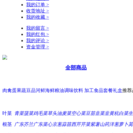
我的订单 >
收货地址 >
我的收藏 >
我的留言 >
我的红包 >
我的评论 >
资金管理 >
全部商品
肉禽蛋
果蔬豆品
河鲜海鲜
粮油调味
饮料 加工食品
套餐礼盒
推荐
叶菜
青菜
菠菜
鸡毛菜
草头
油麦菜
空心菜
豆苗
韭菜
韭黄
杭白菜
生
根茎
广东芥兰
广东菜心
京葱
蒜苗
西芹
芹菜
紫薯
山药
洋葱
萝卜
莴