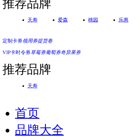
推荐品牌
天寿
爱森
桃园
乐惠
定制卡券
领用券
提货卷
VIP卡
时令券
草莓券
葡萄券
奇异果券
推荐品牌
天寿
首页
品牌大全