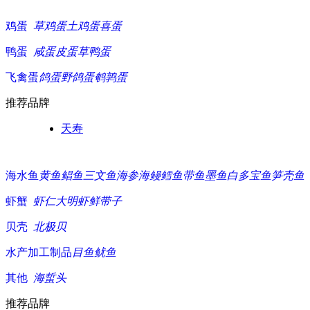
鸡蛋
草鸡蛋
土鸡蛋
喜蛋
鸭蛋
咸蛋
皮蛋
草鸭蛋
飞禽蛋
鸽蛋
野鸽蛋
鹌鹑蛋
推荐品牌
天寿
海水鱼
黄鱼
鲳鱼
三文鱼
海参
海鳗
鳕鱼
带鱼
墨鱼白
多宝鱼
笋壳鱼
虾蟹
虾仁
大明虾
鲜带子
贝壳
北极贝
水产加工制品
目鱼
鱿鱼
其他
海蜇头
推荐品牌