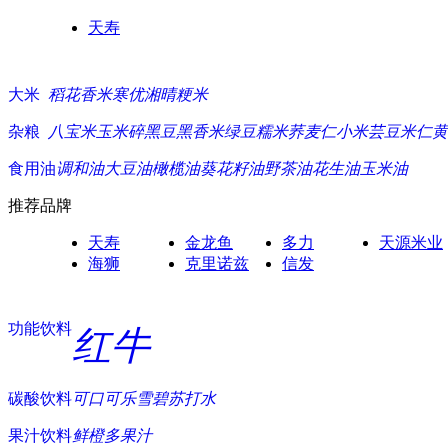
天寿
大米
稻花香米
寒优湘晴
粳米
杂粮
八宝米
玉米碎
黑豆
黑香米
绿豆
糯米
荞麦仁
小米
芸豆
米仁
黄
食用油
调和油
大豆油
橄榄油
葵花籽油
野茶油
花生油
玉米油
推荐品牌
天寿
金龙鱼
多力
天源米业
海狮
克里诺兹
信发
功能饮料
红牛
碳酸饮料
可口可乐
雪碧
苏打水
果汁饮料
鲜橙多
果汁