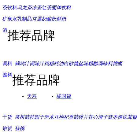
茶饮料
乌龙茶
凉茶
红茶
固体饮料
矿泉水
乳制品
常温奶
酸奶
鲜奶
酒
推荐品牌
调料
鲜鸡汁
调味汁
鸡精
耗油
白砂糖
盐
味精
醋
调味料
糟卤
酱料
推荐品牌
天寿
杨国福
干货
茶树菇
桂圆干
黑木耳
枸杞
香菇碎片
莲心
滑子菇
枣
姬松茸
银
炒货
核桃