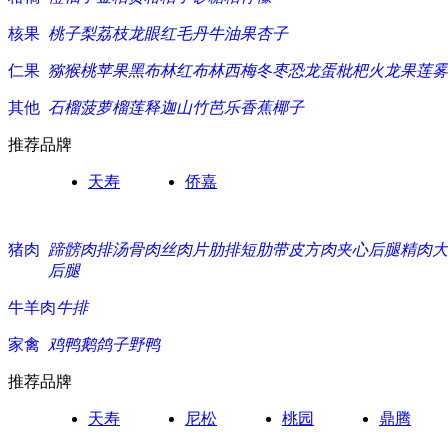
核果
桃子
梨
荔枝
龙眼
红毛丹
牛油果
杏子
仁果
猕猴桃
苹果
黑布林
红布林
西梅
冬枣
恐龙蛋
枇杷
火龙果
莲雾
其他
石榴
菠萝
榴莲
释迦
山竹
芭乐
香蕉
椰子
推荐品牌
天寿
侨嘉
猪肉
蹄髈
肉排
汤骨
肉丝
肉片
肋排
短肋
带皮方肉
夹心
后腿精肉
大
后腿
牛羊肉
牛排
家禽
鸡
鸭
鹅
鸽子
野鸭
推荐品牌
天寿
尼松
桃园
鼎腾