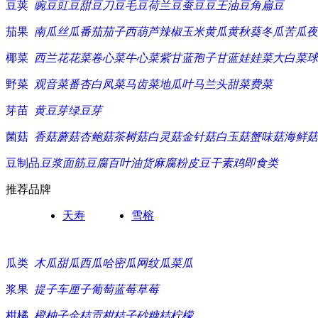
豆荚
豌豆
豇豆
甜豆
刀豆
毛豆
荷兰豆
蚕豆
豆王
油豆角
扁豆
茄果
南瓜
丝瓜
番茄
茄子
西葫芦
辣椒
玉米
黄瓜
黄秋葵
冬瓜
苦瓜
夜
椰菜
西兰花
花菜
卷心菜
牛心菜
紫甘蓝
孢子甘蓝
娃娃菜
大白菜
球
野菜
观音菜
番杏
白凤菜
马齿菜
地瓜叶
马兰头
甜菜
费菜
芽苗
黄豆芽
绿豆芽
菌菇
香菇
蘑菇
杏鲍菇
茶树菇
白灵菇
金针菇
白玉菇
蟹味菇
海鲜菇
豆制品
豆浆
面筋
豆腐
百叶
油货
麻腐
粉皮
豆干
素鸡
即食类
推荐品牌
天寿
雪榕
瓜类
木瓜
甜瓜
西瓜
哈密瓜
网纹瓜
菜瓜
浆果
提子
车厘子
葡萄
蓝莓
草莓
柑橘
橙
柚子
金桔
贡柑
桔子
砂糖桔
柠檬