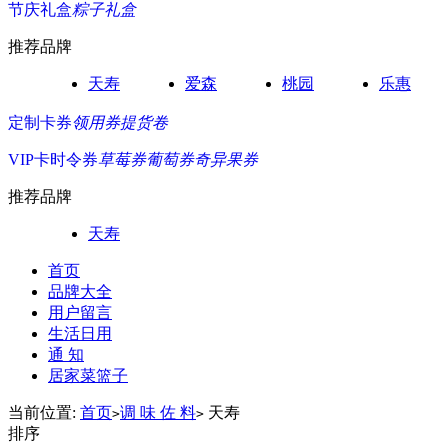
节庆礼盒
粽子礼盒
推荐品牌
天寿
爱森
桃园
乐惠
定制卡券
领用券
提货卷
VIP卡
时令券
草莓券
葡萄券
奇异果券
推荐品牌
天寿
首页
品牌大全
用户留言
生活日用
通 知
居家菜篮子
当前位置:
首页
调 味 佐 料
天寿
>
>
排序