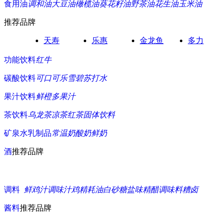
食用油
调和油
大豆油
橄榄油
葵花籽油
野茶油
花生油
玉米油
推荐品牌
天寿
乐惠
金龙鱼
多力
功能饮料
红牛
碳酸饮料
可口可乐
雪碧
苏打水
果汁饮料
鲜橙多
果汁
茶饮料
乌龙茶
凉茶
红茶
固体饮料
矿泉水
乳制品
常温奶
酸奶
鲜奶
酒
推荐品牌
调料
鲜鸡汁
调味汁
鸡精
耗油
白砂糖
盐
味精
醋
调味料
糟卤
酱料
推荐品牌