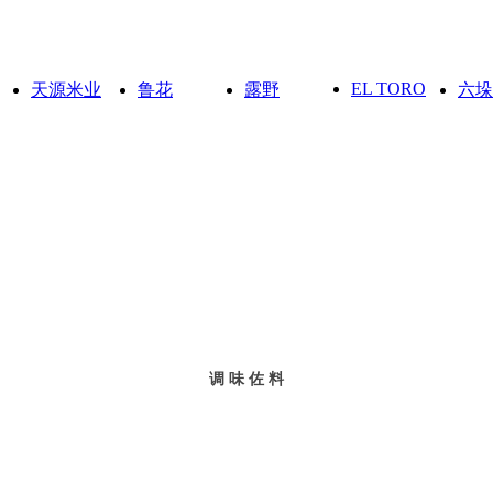
EL TORO
天源米业
鲁花
露野
六垛
调 味 佐 料