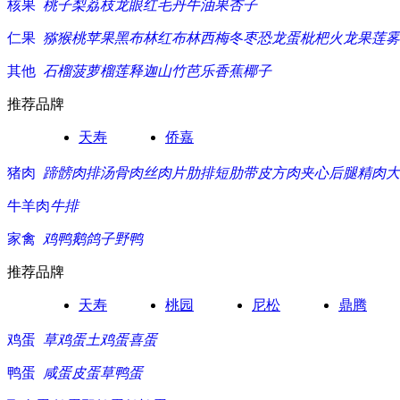
核果
桃子
梨
荔枝
龙眼
红毛丹
牛油果
杏子
仁果
猕猴桃
苹果
黑布林
红布林
西梅
冬枣
恐龙蛋
枇杷
火龙果
莲雾
其他
石榴
菠萝
榴莲
释迦
山竹
芭乐
香蕉
椰子
推荐品牌
天寿
侨嘉
猪肉
蹄髈
肉排
汤骨
肉丝
肉片
肋排
短肋
带皮方肉
夹心
后腿精肉
大
牛羊肉
牛排
家禽
鸡
鸭
鹅
鸽子
野鸭
推荐品牌
天寿
桃园
尼松
鼎腾
鸡蛋
草鸡蛋
土鸡蛋
喜蛋
鸭蛋
咸蛋
皮蛋
草鸭蛋