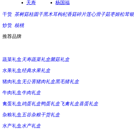
天寿
杨国福
干货
茶树菇
桂圆干
黑木耳
枸杞
香菇碎片
莲心
滑子菇
枣
姬松茸
银
炒货
核桃
推荐品牌
蔬菜礼盒
天寿蔬菜礼盒
菌菇礼盒
水果礼盒
经典水果礼盒
猪肉礼盒
无公害猪肉礼盒
黑毛猪礼盒
牛肉礼盒
牛肉礼盒
禽蛋礼盒
鸡蛋礼盒
鸭蛋礼盒
飞禽礼盒
喜蛋礼盒
杂粮礼盒
五谷杂粮
干货礼盒
水产礼盒
水产礼盒