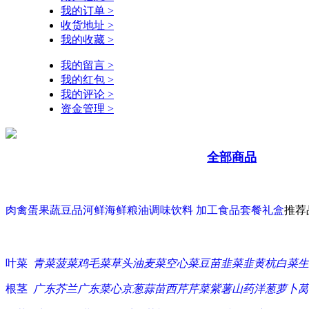
我的订单 >
收货地址 >
我的收藏 >
我的留言 >
我的红包 >
我的评论 >
资金管理 >
全部商品
肉禽蛋
果蔬豆品
河鲜海鲜
粮油调味
饮料 加工食品
套餐礼盒
推荐
叶菜
青菜
菠菜
鸡毛菜
草头
油麦菜
空心菜
豆苗
韭菜
韭黄
杭白菜
生
根茎
广东芥兰
广东菜心
京葱
蒜苗
西芹
芹菜
紫薯
山药
洋葱
萝卜
莴