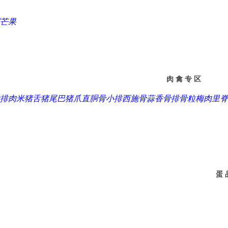
芒果
肉 禽 专 区
排
肉米
猪舌
猪尾巴
猪爪
直胴骨
小排
西施骨
蒜香骨
排骨粒
梅肉
里脊
蛋 