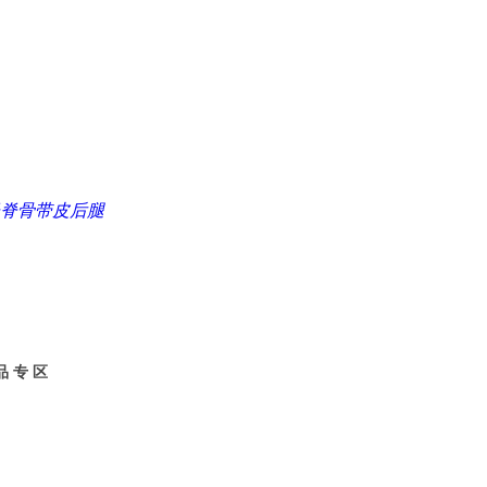
脊骨
带皮后腿
品 专 区