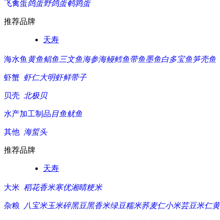
飞禽蛋
鸽蛋
野鸽蛋
鹌鹑蛋
推荐品牌
天寿
海水鱼
黄鱼
鲳鱼
三文鱼
海参
海鳗
鳕鱼
带鱼
墨鱼白
多宝鱼
笋壳鱼
虾蟹
虾仁
大明虾
鲜带子
贝壳
北极贝
水产加工制品
目鱼
鱿鱼
其他
海蜇头
推荐品牌
天寿
大米
稻花香米
寒优湘晴
粳米
杂粮
八宝米
玉米碎
黑豆
黑香米
绿豆
糯米
荞麦仁
小米
芸豆
米仁
黄