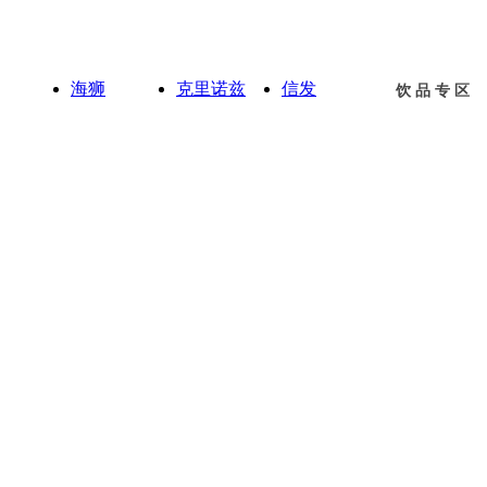
海狮
克里诺兹
信发
饮 品 专 区