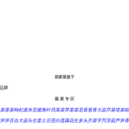
居家菜篮子
品牌
蔬 菜 专 区
菜
香菜
枸杞菜
米苋
紫角叶
茼蒿菜
荠菜
菜苋
香葱
青大蒜
芹菜
塔菜
粽
笋
笋
百合
大蒜头
生姜
土豆
茭白
莲藕
花生
多头芥菜
芋艿
茨菇
芦笋
香