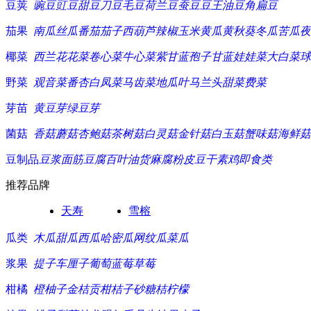
豆荚
豌豆
豇豆
甜豆
刀豆
毛豆
荷兰豆
蚕豆
豆王
油豆角
扁豆
茄果
南瓜
丝瓜
番茄
茄子
西葫芦
辣椒
玉米
黄瓜
黄秋葵
冬瓜
苦瓜
夜
椰菜
西兰花
花菜
卷心菜
牛心菜
紫甘蓝
孢子甘蓝
娃娃菜
大白菜
球
野菜
观音菜
番杏
白凤菜
马齿菜
地瓜叶
马兰头
甜菜
费菜
芽苗
黄豆芽
绿豆芽
菌菇
香菇
蘑菇
杏鲍菇
茶树菇
白灵菇
金针菇
白玉菇
蟹味菇
海鲜菇
豆制品
豆浆
面筋
豆腐
百叶
油货
麻腐
粉皮
豆干
素鸡
即食类
推荐品牌
天寿
雪榕
瓜类
木瓜
甜瓜
西瓜
哈密瓜
网纹瓜
菜瓜
浆果
提子
车厘子
葡萄
蓝莓
草莓
柑橘
橙
柚子
金桔
贡柑
桔子
砂糖桔
柠檬