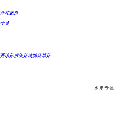
开花
嫩瓜
生菜
秀珍菇
猴头菇
鸡腿菇
草菇
水 果 专 区