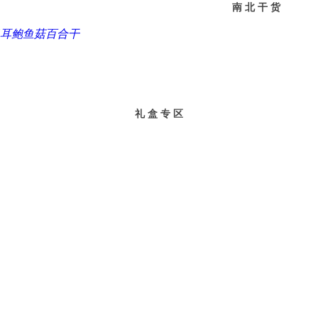
南 北 干 货
耳
鲍鱼菇
百合干
礼 盒 专 区