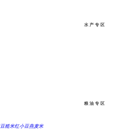
水 产 专 区
粮 油 专 区
豆
糙米
红小豆
燕麦米